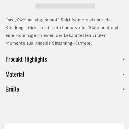
Das „Zweimal abgepumpt“-Shirt ist mehr als nur ein
Kleidungsstück – es ist ein humorvolles Statement und
eine Hommage an einen der bekanntesten viralen
Momente aus Knossis Streaming-Karriere.
Produkt-Highlights
▾
Material
Robuste Stoffqualität für maximalen Komfort bei jeder
▾
Action
Größe
100 % Baumwolle
aus biologischem Anbau
–
▾
nachhaltig, hautfreundlich und gut fürs Karma
Unisex-Passform – sitzt immer bequem und stylisch
Robuste Stoffdichte von
155 g/m²
für ein
hochwertiges Tragegefühl
Leichtes, gerade geschnittenes Unisex T-Shirt mit
straighten
Zu den Größentabellen