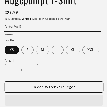
Normaler
€29,99
Preis
Inkl. Steuern.
Versand
wird beim Checkout berechnet
Farbe:
Weiß
Weiß
Graphite
Größe
XS
S
M
L
XL
XXL
Anzahl
Verringere
Erhöhe
die
die
Menge
Menge
für
für
In den Warenkorb legen
Abgepumpt
Abgepumpt
T-
T-
Shirt
Shirt