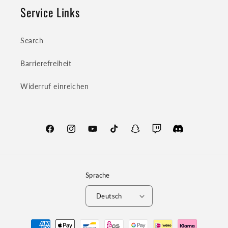
Service Links
Search
Barrierefreiheit
Widerruf einreichen
Facebook
Instagram
YouTube
TikTok
Snapchat
Twitch
Translation
missing:
de.general.social
Sprache
Deutsch
Zahlungsmethoden