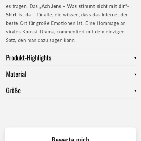
es tragen. Das
„Ach Jens – Was stimmt nicht mit dir“-
Shirt
ist da – für alle, die wissen, dass das Internet der
beste Ort für große Emotionen ist. Eine Hommage an
virales Knossi-Drama, kommentiert mit dem einzigen
Satz, den man dazu sagen kann.
Produkt-Highlights
▾
Material
Robuste Stoffqualität für maximalen Komfort bei jeder
▾
Action
Größe
100 % Baumwolle
aus biologischem Anbau
–
▾
nachhaltig, hautfreundlich und gut fürs Karma
Unisex-Passform – sitzt immer bequem und stylisch
Robuste Stoffdichte von
155 g/m²
für ein
hochwertiges Tragegefühl
Leichtes, gerade geschnittenes Unisex T-Shirt mit
straighten
Zu den Größentabellen
eingesetzten Ärmeln
Bewerte mich