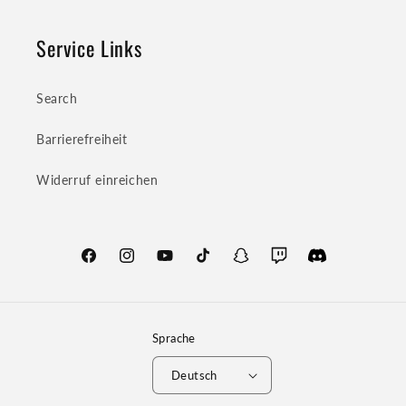
Service Links
Search
Barrierefreiheit
Widerruf einreichen
Facebook
Instagram
YouTube
TikTok
Snapchat
Twitch
Translation
missing:
de.general.social
Sprache
Deutsch