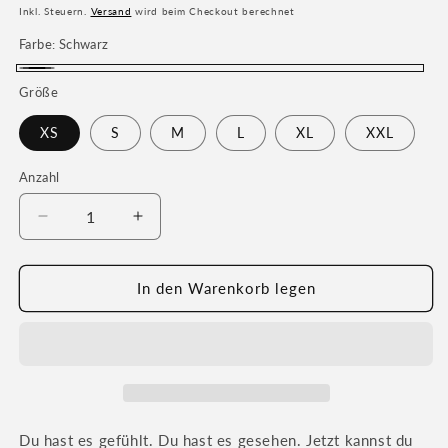
Preis
Inkl. Steuern.
Versand
wird beim Checkout berechnet
Farbe:
Schwarz
Schwarz
Größe
XS
S
M
L
XL
XXL
Anzahl
Verringere
Erhöhe
die
die
Menge
Menge
für
für
In den Warenkorb legen
Ach
Ach
Jens
Jens
T-
T-
Shirt
Shirt
-
-
gelber
gelber
Print
Print
Du hast es gefühlt. Du hast es gesehen. Jetzt kannst du