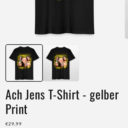
Medien
M
1
2
in
in
Modal
M
öffnen
öf
Ach Jens T-Shirt - gelber
Print
Normaler
€29,99