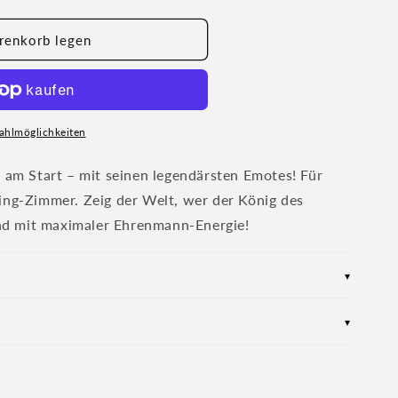
renkorb legen
ahlmöglichkeiten
t am Start – mit seinen legendärsten Emotes! Für
ing-Zimmer. Zeig der Welt, wer der König des
 und mit maximaler Ehrenmann-Energie!
▾
 im kultigen Konturschnitt
▾
 – ideal für Outdoor & Indoor
 – robust und widerstandsfähig
innerhalb von 3 Jahren rückstandslos entfernbar
ändig – für anhaltenden Glanz