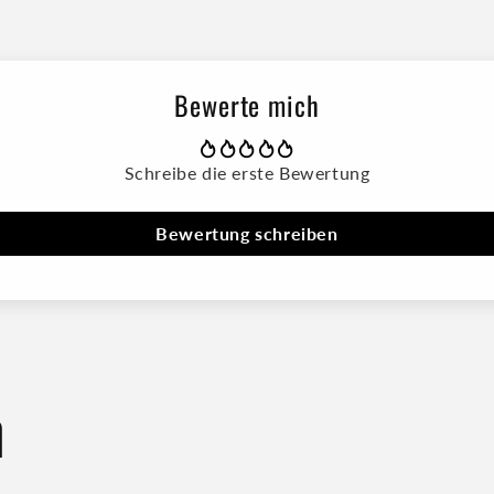
Perfekt für Auto, Lapto
Konturschnitt für extra
Größe
: 29,21 cm x 7,62 
Hergestellt und bedruck
Bewerte mich
Schreibe die erste Bewertung
Bewertung schreiben
n