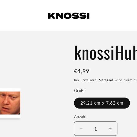
knossiHu
Normaler
€4,99
Preis
Inkl. Steuern.
Versand
wird beim C
Größe
29.21 cm x 7.62 cm
Anzahl
Verringere
Erhöhe