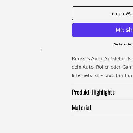
die
die
Menge
Menge
für
für
In den Wa
knossiHuh
knossiHuh
Auto-
Auto-
Aufkleber
Aufkleber
Weitere Bez
Knossi's Auto-Aufkleber is
dein Auto, Roller oder Gam
Internets ist – laut, bunt
Produkt-Highlights
Material
Legendäre Knossi-Emotes
Wetterfest und langlebig
100 µm starke PVC-Folie
Leicht anzubringen und 
Wasserfest und UV-best