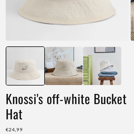
Medien
M
1
2
in
in
Modal
M
öffnen
öf
Knossi's off-white Bucket
Hat
Normaler
€24,99