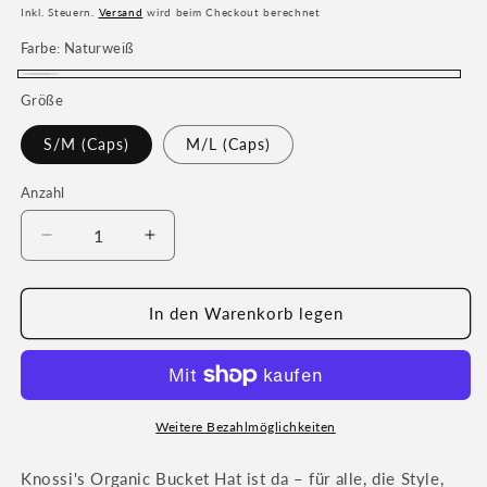
Preis
Inkl. Steuern.
Versand
wird beim Checkout berechnet
Farbe:
Naturweiß
Naturweiß
Größe
S/M (Caps)
M/L (Caps)
Anzahl
Verringere
Erhöhe
die
die
Menge
Menge
für
für
In den Warenkorb legen
Knossi&#39;s
Knossi&#39;s
off-
off-
white
white
Bucket
Bucket
Hat
Hat
Weitere Bezahlmöglichkeiten
Knossi's Organic Bucket Hat ist da – für alle, die Style,